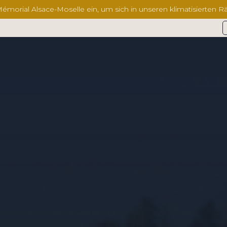
 Mémorial Alsace-Moselle ein, um sich in unseren klimatisierten R