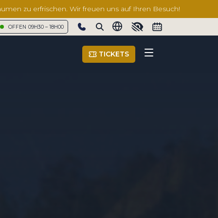
äumen zu erfrischen. Wir freuen uns auf Ihren Besuch!
OFFEN
09H30 – 18H00
Show phone number
TICKETS