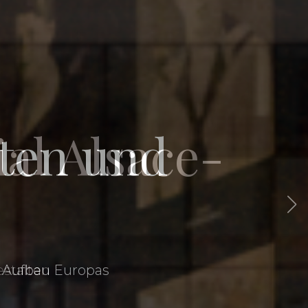
l Alsace-
hten und
m Aufbau Europas
stalten