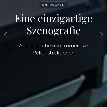
ENTDECKEN
Erleben Sie die
Eine einzigartige
Geschichte von
Szenografie
Elsass-Mosel
Authentische und immersive
Ein immersiver Rundgang im
Rekonstruktionen
Herzen der Erinnerung