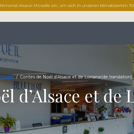
 Mémorial Alsace-Moselle ein, um sich in unseren klimatisierten R
e Leser
/
Contes de Noël d’Alsace et de Lorraine(de translation)
l d’Alsace et de 