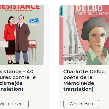
sistance – 40
Charlotte Delbo,
gures contre le
poète de la
zisme(de
Mémoire(de
anslation)
translation)
Weiterlesen
Weiterlesen