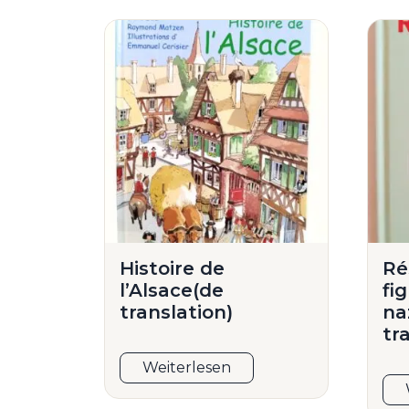
Histoire de
Ré
l’Alsace(de
fi
translation)
na
tr
Weiterlesen