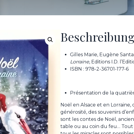
Beschreibun
Gilles Marie, Eugène Sant
Lorraine
, Editions I.D. l’Edi
ISBN : 978-2-36701-177-6
Présentation de la quatri
Noël en Alsace et en Lorraine, 
générosité, des souvenirs d’en
sont les contes de Noël, ancie
table ou au coin du feu… Tout
tous les miracles sont possibl