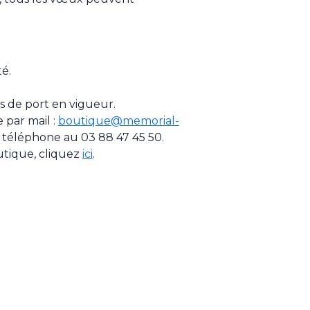
té.
ais de port en vigueur.
par mail :
boutique@memorial-
 téléphone au 03 88 47 45 50.
utique, cliquez
ici
.