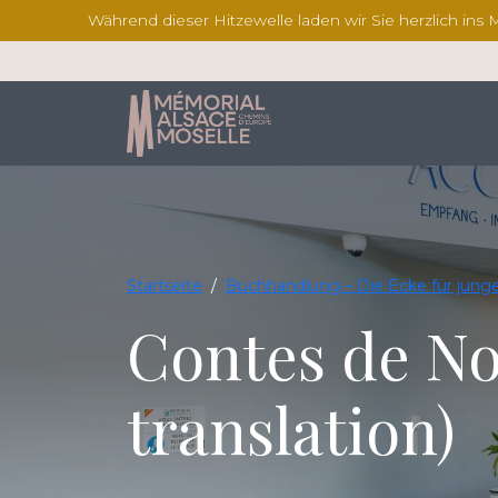
Während dieser Hitzewelle laden wir Sie herzlich ins
Startseite
/
Buchhandlung – Die Ecke für jung
Contes de Noë
translation)