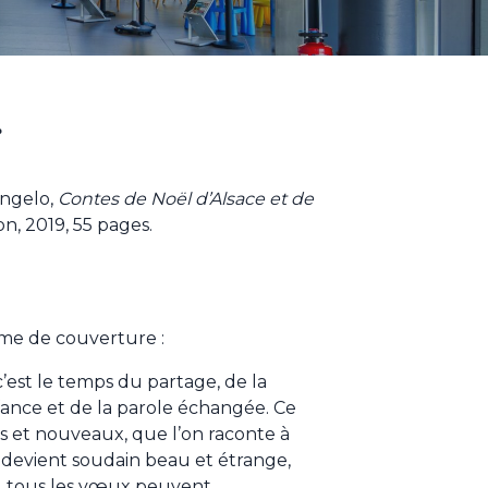
g
angelo,
Contes de Noël d’Alsace et de
tion, 2019, 55 pages.
ème de couverture :
c’est le temps du partage, de la
fance et de la parole échangée. Ce
ns et nouveaux, que l’on raconte à
 devient soudain beau et étrange,
es, tous les vœux peuvent