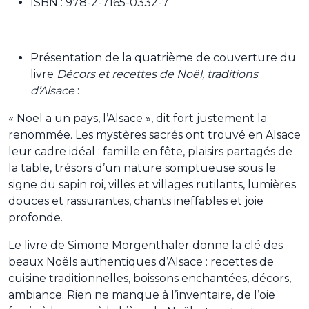
ISBN : 978-2-7165-0332-7
Présentation de la quatrième de couverture du
livre
Décors et recettes de Noël, traditions
d’Alsace
:
« Noël a un pays, l’Alsace », dit fort justement la
renommée. Les mystères sacrés ont trouvé en Alsace
leur cadre idéal : famille en fête, plaisirs partagés de
la table, trésors d’un nature somptueuse sous le
signe du sapin roi, villes et villages rutilants, lumières
douces et rassurantes, chants ineffables et joie
profonde.
Le livre de Simone Morgenthaler donne la clé des
beaux Noëls authentiques d’Alsace : recettes de
cuisine traditionnelles, boissons enchantées, décors,
ambiance. Rien ne manque à l’inventaire, de l’oie