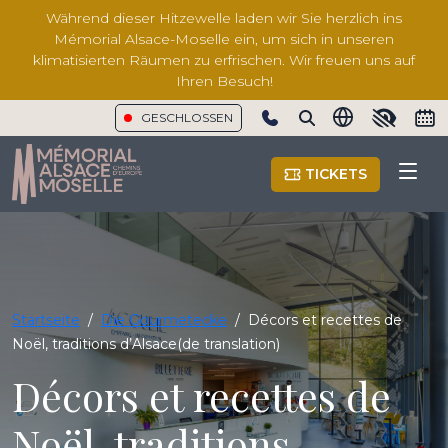
Während dieser Hitzewelle laden wir Sie herzlich ins
Mémorial Alsace-Moselle ein, um sich in unseren
klimatisierten Räumen zu erfrischen. Wir freuen uns auf
Ihren Besuch!
GESCHLOSSEN
Show phone number
TICKETS
Startseite
/
Die Gourmetecke
/
Décors et recettes de
Noël, traditions d’Alsace(de translation)
Décors et recettes de
Noël, traditions