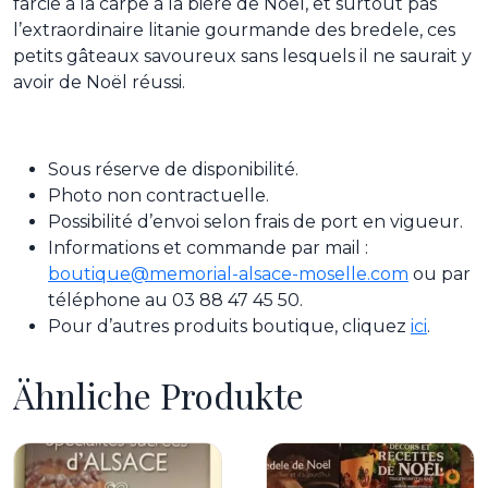
farcie à la carpe à la bière de Noël, et surtout pas
l’extraordinaire litanie gourmande des bredele, ces
petits gâteaux savoureux sans lesquels il ne saurait y
avoir de Noël réussi.
Sous réserve de disponibilité.
Photo non contractuelle.
Possibilité d’envoi selon frais de port en vigueur.
Informations et commande par mail :
boutique@memorial-alsace-moselle.com
ou par
téléphone au 03 88 47 45 50.
Pour d’autres produits boutique, cliquez
ici
.
Ähnliche Produkte