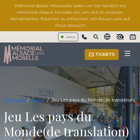
Während dieser Hitzewelle laden wir Sie herzlich ins
Mémorial Alsace-Moselle ein, um sich in unseren
klimatisierten Räumen zu erfrischen. Wir freuen uns auf
Ihren Besuch!
OFFEN
Show phone number
TICKETS
Startseite
/
Spiele
/
Jeu Les pays du Monde(de translation)
Jeu Les pays du
Monde(de translation)