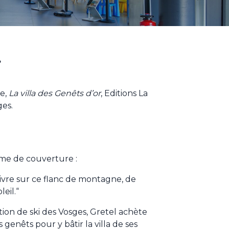
g
e,
La villa des Genêts d’or
, Editions La
es.
ème de couverture :
 vivre sur ce flanc de montagne, de
eil.“
tion de ski des Vosges, Gretel achète
 genêts pour y bâtir la villa de ses