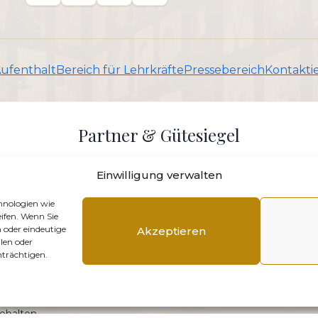
Aufenthalt
Bereich für Lehrkräfte
Pressebereich
Kontaktie
Partner & Gütesiegel
Einwilligung verwalten
hnologien wie
ifen. Wenn Sie
 oder eindeutige
Akzeptieren
len oder
trächtigen.
ehalten.