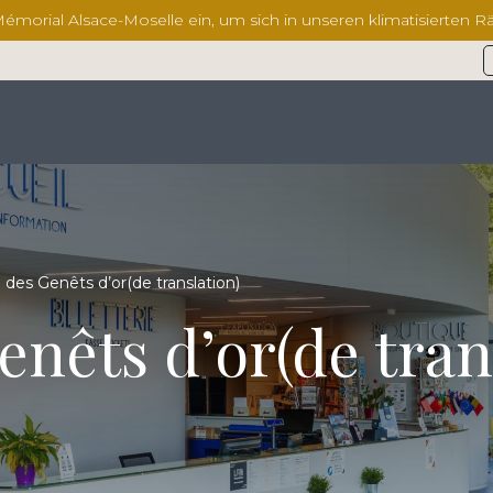
 Mémorial Alsace-Moselle ein, um sich in unseren klimatisierten R
la des Genêts d’or(de translation)
Genêts d’or(de tran