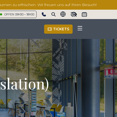
äumen zu erfrischen. Wir freuen uns auf Ihren Besuch!
OFFEN
09H30 – 18H00
Show phone number
TICKETS
slation)