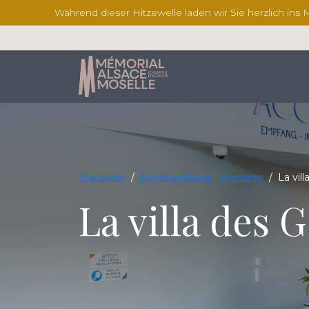
Während dieser Hitzewelle laden wir Sie herzlich ins
Startseite
/
Buchhandlung – Romane
/
La vil
La villa des 