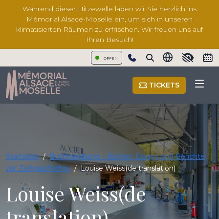
Während dieser Hitzewelle laden wir Sie herzlich ins
Mémorial Alsace-Moselle ein, um sich in unseren
klimatisierten Räumen zu erfrischen. Wir freuen uns auf
Ihren Besuch!
OFFEN
Show phone number
TICKETS
Startseite
/
Buchhandlung – Bücher, Essays und Berichte
zur Zeitgeschichte
/
Louise Weiss(de translation)
Louise Weiss(de
translation)