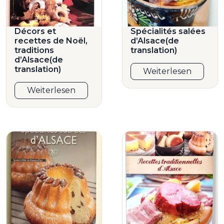
Décors et
Spécialités salées
recettes de Noël,
d’Alsace(de
traditions
translation)
d’Alsace(de
translation)
Weiterlesen
Weiterlesen