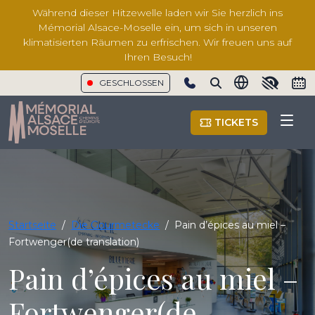
Während dieser Hitzewelle laden wir Sie herzlich ins
Mémorial Alsace-Moselle ein, um sich in unseren
klimatisierten Räumen zu erfrischen. Wir freuen uns auf
Ihren Besuch!
GESCHLOSSEN
Show phone number
TICKETS
Startseite
/
Die Gourmetecke
/
Pain d’épices au miel –
Fortwenger(de translation)
Pain d’épices au miel –
Fortwenger(de