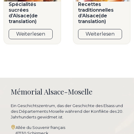
Spécialités
Recettes
sucrées
traditionnelles
d’Alsace(de
d’Alsace(de
translation)
translation)
Weiterlesen
Weiterlesen
Mémorial Alsace-Moselle
Ein Geschichtszentrum, das der Geschichte des Elsass und
des Départements Moselle während der Konflikte des 20.
Jahrhunderts gewidmet ist.
Allée du Souvenir français
67130 Schirmeck