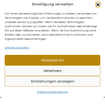
Einwilligung verwalten
Um Ihnen die bestmöglichen Erfahrungen zu bieten, verwenden wir
Technologien wie Cookies, um Geräteinformationen zu speichern
und/oder darauf zuzugreifen. Wenn Sie diesen Technologien
zustimmen, können wir Daten wie Ihr Surfverhalten oder eindeutige
IDs auf dieser Website verarbeiten. Wenn Sie Ihre Zustimmung nicht
erteilen oder zurückziehen, kann dies bestimmte Funktionen und
Eigenschaften beeinträchtigen.
Dienste verwalten
Akzeptieren
Ablehnen
© 2026 Mémorial Alsace-Moselle. Alle Rechte
Einstellungen anzeigen
vorbehalten.
Impressum
Datenschutzerklärung
Datenschutzerklärung
Cookies