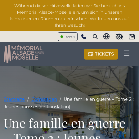
Während dieser Hitzewelle laden wir Sie herzlich ins
Mémorial Alsace-Moselle ein, um sich in unseren
klimatisierten Räumen zu erfrischen. Wir freuen uns auf
Ihren Besuch!
OFFEN
Show phone number
TICKETS
Startseite
/
Comicladen
/
Une famille en guerre – Tome 2 :
Jeunes pousses(de translation)
Une famille en guerre
– Tome 2 : Jeunes