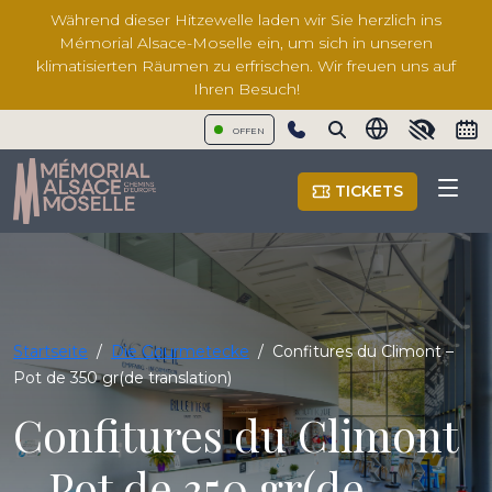
Während dieser Hitzewelle laden wir Sie herzlich ins
Mémorial Alsace-Moselle ein, um sich in unseren
klimatisierten Räumen zu erfrischen. Wir freuen uns auf
Ihren Besuch!
OFFEN
Show phone number
TICKETS
Startseite
/
Die Gourmetecke
/
Confitures du Climont –
Pot de 350 gr(de translation)
Confitures du Climont
– Pot de 350 gr(de