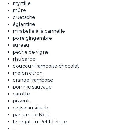
myrtille
mûre
quetsche
églantine
mirabelle à la cannelle
poire gingembre
sureau
pêche de vigne
rhubarbe
douceur framboise-chocolat
melon citron
orange framboise
pomme sauvage
carotte
pissenlit
cerise au kirsch
parfum de Noël
le régal du Petit Prince
…