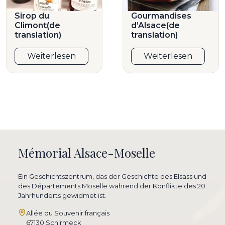
Sirop du
Gourmandises
Climont(de
d’Alsace(de
translation)
translation)
Weiterlesen
Weiterlesen
Mémorial Alsace-Moselle
Ein Geschichtszentrum, das der Geschichte des Elsass und
des Départements Moselle während der Konflikte des 20.
Jahrhunderts gewidmet ist.
Allée du Souvenir français
67130 Schirmeck