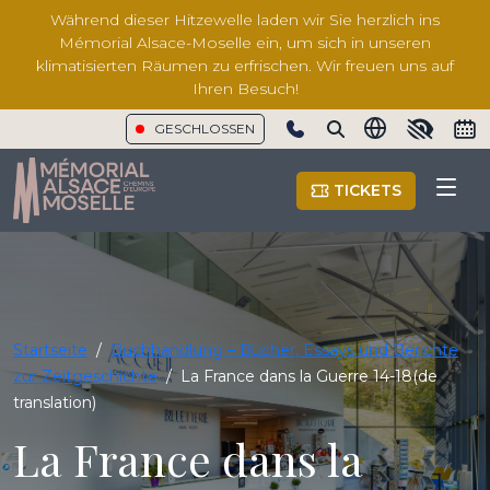
Während dieser Hitzewelle laden wir Sie herzlich ins
Mémorial Alsace-Moselle ein, um sich in unseren
klimatisierten Räumen zu erfrischen. Wir freuen uns auf
Ihren Besuch!
GESCHLOSSEN
Show phone number
TICKETS
Startseite
/
Buchhandlung – Bücher, Essays und Berichte
zur Zeitgeschichte
/
La France dans la Guerre 14-18(de
translation)
La France dans la