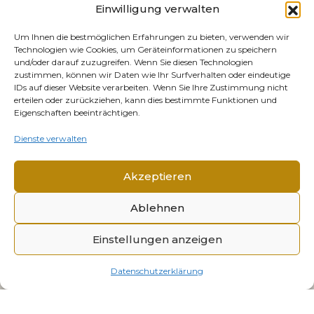
Einwilligung verwalten
Um Ihnen die bestmöglichen Erfahrungen zu bieten, verwenden wir
Technologien wie Cookies, um Geräteinformationen zu speichern
und/oder darauf zuzugreifen. Wenn Sie diesen Technologien
zustimmen, können wir Daten wie Ihr Surfverhalten oder eindeutige
IDs auf dieser Website verarbeiten. Wenn Sie Ihre Zustimmung nicht
erteilen oder zurückziehen, kann dies bestimmte Funktionen und
Eigenschaften beeinträchtigen.
Dienste verwalten
Akzeptieren
Ablehnen
© 2026 Mémorial Alsace-Moselle. Alle Rechte
Einstellungen anzeigen
vorbehalten.
Impressum
Datenschutzerklärung
Datenschutzerklärung
Cookies