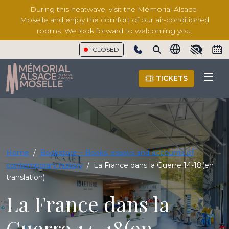
During this heatwave, visit the Mémorial Alsace-
Moselle and enjoy the comfort of our air-conditioned
rooms. We look forward to welcoming you.
CLOSED
Show phone number
TICKETS
Home
/
Bookstore – Books, essays and accounts of
contemporary history
/
La France dans la Guerre 14-18(en
translation)
La France dans la
Guerre 14-18(en