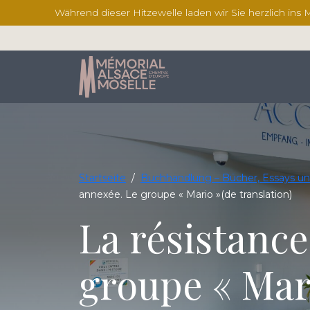
Während dieser Hitzewelle laden wir Sie herzlich ins
Startseite
/
Buchhandlung – Bücher, Essays un
annexée. Le groupe « Mario »(de translation)
La résistanc
groupe « Mari