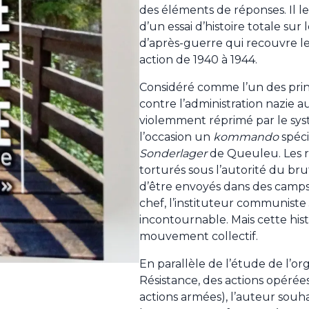
des éléments de réponses. Il le
d’un essai d’histoire totale sur
d’après-guerre qui recouvre l
action de 1940 à 1944.
Considéré comme l’un des pri
contre l’administration nazie au
violemment réprimé par le syst
l’occasion un
kommando
spéci
Sonderlager
de Queuleu. Les r
torturés sous l’autorité du 
d’être envoyés dans des camps
chef, l’instituteur communiste
incontournable. Mais cette his
mouvement collectif.
En parallèle de l’étude de l’org
Résistance, des actions opérée
actions armées), l’auteur souh