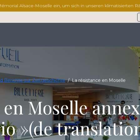
 Mémorial Alsace-Moselle ein, um sich in unseren klimatisierten R
d Berichte zur Zeitgeschichte
/
La résistance en Moselle
e en Moselle annex
o »(de translatio