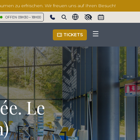
äumen zu erfrischen. Wir freuen uns auf Ihren Besuch!
OFFEN
09H30 – 18H00
Show phone number
TICKETS
ée. Le
n)