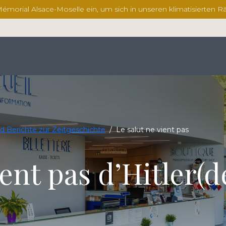
 Mémorial Alsace-Moselle ein, um sich in unseren klimatisierten R
d Berichte zur Zeitgeschichte
/
Le salut ne vient pas
ient pas d’Hitler(d