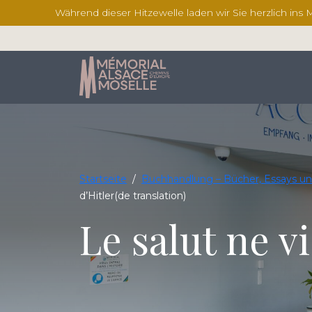
Während dieser Hitzewelle laden wir Sie herzlich ins
Startseite
/
Buchhandlung – Bücher, Essays un
d’Hitler(de translation)
Le salut ne v