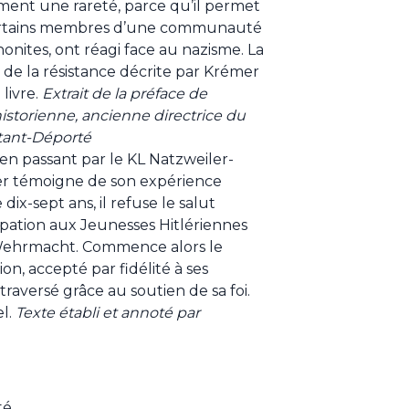
ement une rareté, parce qu’il permet
rtains membres d’une communauté
nites, ont réagi face au nazisme. La
 de la résistance décrite par Krémer
 livre.
Extrait de la préface de
storienne, ancienne directrice du
tant-Déporté
n passant par le KL Natzweiler-
er témoigne de son expérience
ix-sept ans, il refuse le salut
icipation aux Jeunesses Hitlériennes
a Wehrmacht. Commence alors le
ion, accepté par fidélité à ses
traversé grâce au soutien de sa foi.
l.
Texte établi et annoté par
té.