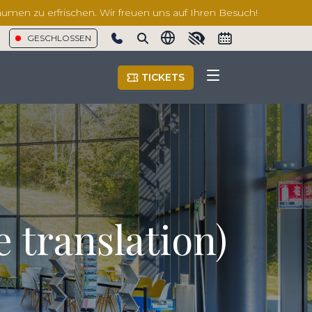
äumen zu erfrischen. Wir freuen uns auf Ihren Besuch!
GESCHLOSSEN
Show phone number
TICKETS
e translation)