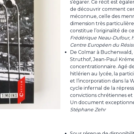
s’égarer. Ce récit est égal
de découvrir comment ce
méconnue, celle des menno
dimension très particulière
constitue l’originalité de ce
Frédérique Neau-Dufour, hi
Centre Européen du Résis
De Colmar à Buchenwald, e
Struthof, Jean-Paul Krém
concentrationnaire. Agé de d
hitlérien au lycée, la part
et l’incorporation dans l
cycle infernal de la répress
convictions chrétiennes et 
Un document exceptionne
Stéphane Zehr
Sous réserve de disponibili