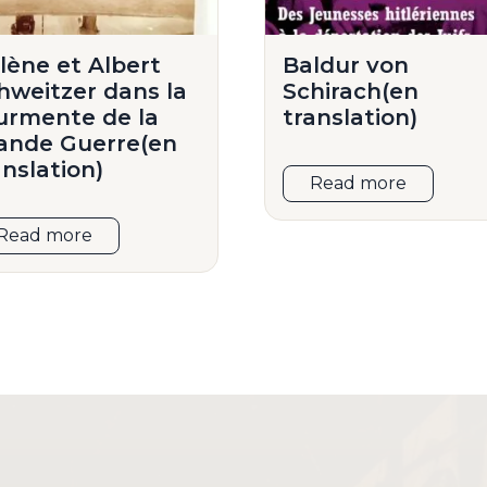
lène et Albert
Baldur von
hweitzer dans la
Schirach(en
urmente de la
translation)
ande Guerre(en
anslation)
Read more
Read more