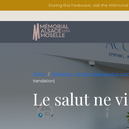
During this heatwave, visit the Mémoria
Home
/
Bookstore – Books, essays and accoun
translation)
Le salut ne v