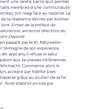
ement une rareté, parce qu’il permet
rtains membres d’une communauté
nites, ont réagi face au nazisme. La
 de la résistance décrite par Krémer
 livre.
Extrait de la préface de
storienne, ancienne directrice du
tant-Déporté
n passant par le KL Natzweiler-
er témoigne de son expérience
ix-sept ans, il refuse le salut
icipation aux Jeunesses Hitlériennes
a Wehrmacht. Commence alors le
ion, accepté par fidélité à ses
traversé grâce au soutien de sa foi.
l.
Texte établi et annoté par
té.