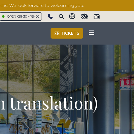
rooms. We look forward to welcoming you.
OPEN
09H30 – 18H00
Show phone number
TICKETS
n translation)