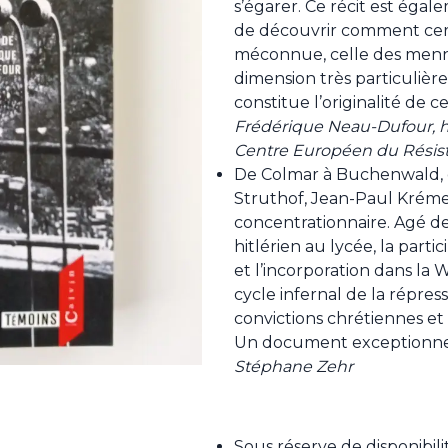
s’égarer. Ce récit est égal
de découvrir comment ce
méconnue, celle des menno
dimension très particulière
constitue l’originalité de ce
Frédérique Neau-Dufour, hi
Centre Européen du Résis
De Colmar à Buchenwald, e
Struthof, Jean-Paul Krém
concentrationnaire. Agé de d
hitlérien au lycée, la part
et l’incorporation dans l
cycle infernal de la répress
convictions chrétiennes et 
Un document exceptionne
Stéphane Zehr
Sous réserve de disponibili