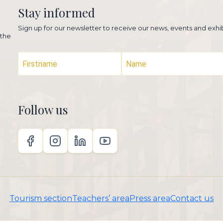
Stay informed
Sign up for our newsletter to receive our news, events and exhib
 the
Follow us
Tourism section
Teachers’ area
Press area
Contact us