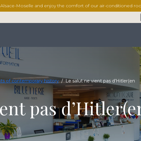
l Alsace-Moselle and enjoy the comfort of our air-conditioned 
ts of contemporary history
/
Le salut ne vient pas d’Hitler(en
ient pas d’Hitler(e