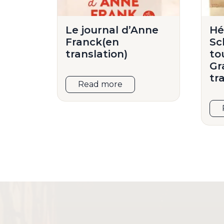
Le journal d’Anne
Hé
Franck(en
Sc
translation)
to
Gr
tr
Read more