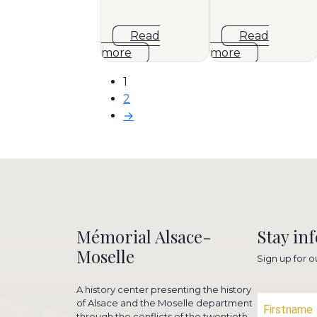
Read
Read
more
more
1
2
→
Mémorial Alsace-
Stay in
Moselle
Sign up for o
A history center presenting the history
of Alsace and the Moselle department
through the conflicts of the twentieth