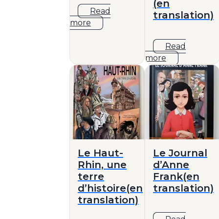
(en
Read
translation)
more
Read
more
Le Haut-
Le Journal
Rhin, une
d’Anne
terre
Frank(en
d’histoire(en
translation)
translation)