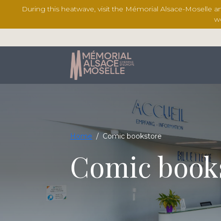
During this heatwave, visit the Mémorial Alsace-Moselle a
w
Home
/
Comic bookstore
Comic book