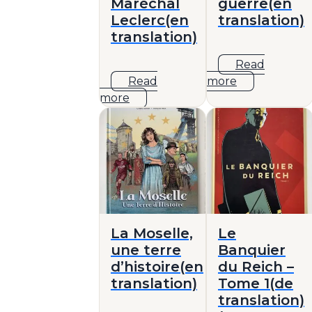
Maréchal
guerre(en
Leclerc(en
translation)
translation)
Read
Read
more
more
La Moselle,
Le
une terre
Banquier
d’histoire(en
du Reich –
translation)
Tome 1(de
translation)