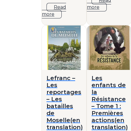
Read
Read
more
more
Lefranc –
Les
Les
enfants de
reportages
la
– Les
Résistance
batailles
– Tome 1 :
de
Premières
Moselle(en
actions(en
translation)
translation)