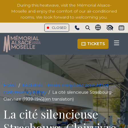
During this heatwave, visit the Mémorial Alsace-
Moselle and enjoy the comfort of our air-conditioned
rooms. We look forward to welcoming you.
CLOSED
Show phone number
TICKETS
Home
/
Bookstore – Books, essays and accounts of
contemporary history
/
La cité silencieuse Strasbourg-
Clairvivre (1939-1945)(en translation)
La cité silencieuse
Strasbourg-Clairvivre