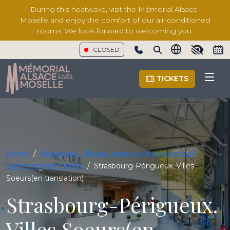
During this heatwave, visit the Mémorial Alsace-
Moselle and enjoy the comfort of our air-conditioned
rooms. We look forward to welcoming you.
CLOSED
Show phone number
TICKETS
Home
/
Bookstore – Books, essays and accounts of
contemporary history
/
Strasbourg-Périgueux. Villes
Soeurs(en translation)
Strasbourg-Périgueux.
Villes Soeurs(en