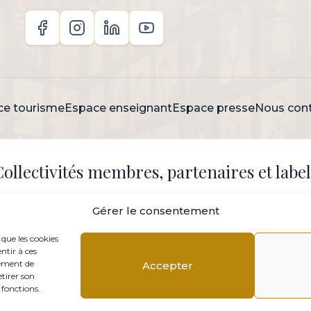
ce tourisme
Espace enseignant
Espace presse
Nous cont
Collectivités membres, partenaires et label
Gérer le consentement
 que les cookies
ntir à ces
tement de
Accepter
etirer son
 fonctions.