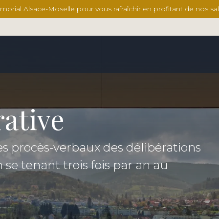
ial Alsace-Moselle pour vous rafraîchir en profitant de nos salles
rative
s procès-verbaux des délibérations
 se tenant trois fois par an au