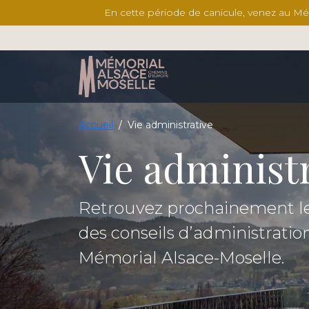
En cette période de canicule, venez au Mémor
Accueil
/
Vie administrative
Vie administ
Retrouvez prochainement le
des conseils d’administration
Mémorial Alsace-Moselle.