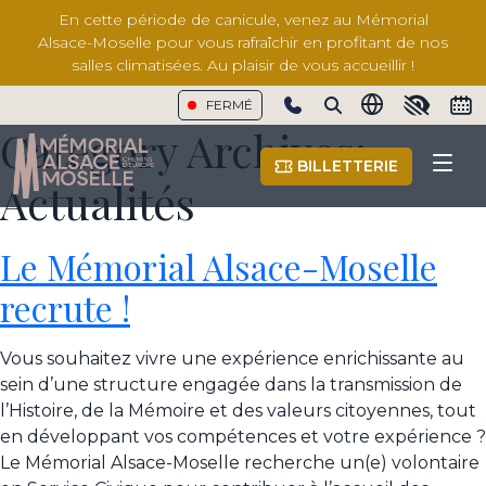
En cette période de canicule, venez au Mémorial
Alsace-Moselle pour vous rafraîchir en profitant de nos
salles climatisées. Au plaisir de vous accueillir !
FERMÉ
Show phone number
Category Archives:
BILLETTERIE
Actualités
Le Mémorial Alsace-Moselle
recrute !
Vous souhaitez vivre une expérience enrichissante au
sein d’une structure engagée dans la transmission de
l’Histoire, de la Mémoire et des valeurs citoyennes, tout
en développant vos compétences et votre expérience ?
Le Mémorial Alsace-Moselle recherche un(e) volontaire