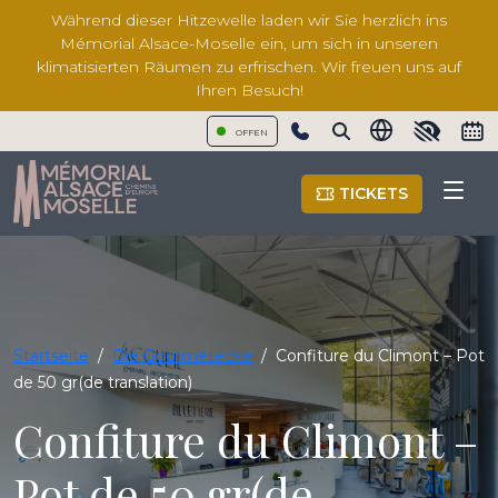
Während dieser Hitzewelle laden wir Sie herzlich ins
Mémorial Alsace-Moselle ein, um sich in unseren
klimatisierten Räumen zu erfrischen. Wir freuen uns auf
Ihren Besuch!
OFFEN
Show phone number
TICKETS
Startseite
/
Die Gourmetecke
/
Confiture du Climont – Pot
de 50 gr(de translation)
Confiture du Climont –
Pot de 50 gr(de