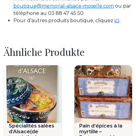
boutique@memorial-alsace-moselle.com
ou par
téléphone au 03 88 47 45 50.
Pour d’autres produits boutique, cliquez
ici
.
Ähnliche Produkte
Spécialités salées
Pain d’épices à la
d’Alsace(de
myrtille –