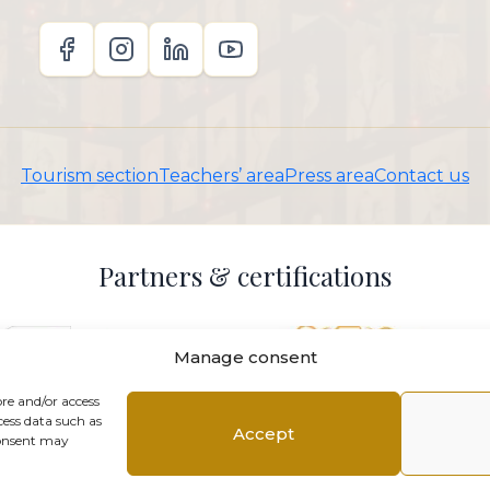
Tourism section
Teachers’ area
Press area
Contact us
Partners & certifications
Manage consent
ore and/or access
cess data such as
Accept
consent may