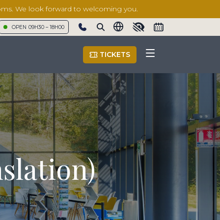
rooms. We look forward to welcoming you.
OPEN
09H30 – 18H00
Show phone number
TICKETS
slation)