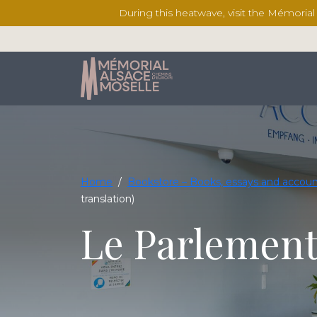
During this heatwave, visit the Mémoria
Home
/
Bookstore – Books, essays and accoun
translation)
Le Parlement