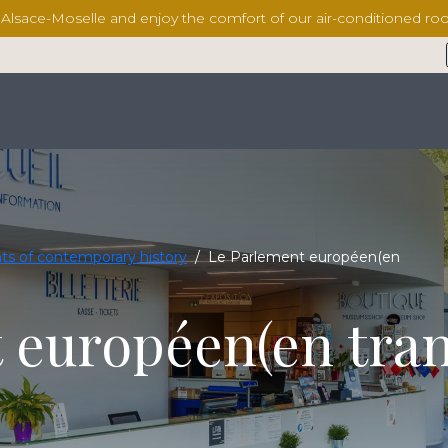
l Alsace-Moselle and enjoy the comfort of our air-conditioned 
ts of contemporary history
/
Le Parlement européen(en
 européen(en tran