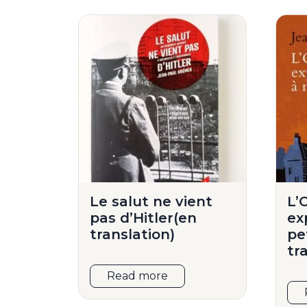
Le salut ne vient
L’
pas d’Hitler(en
ex
translation)
pe
tr
Read more