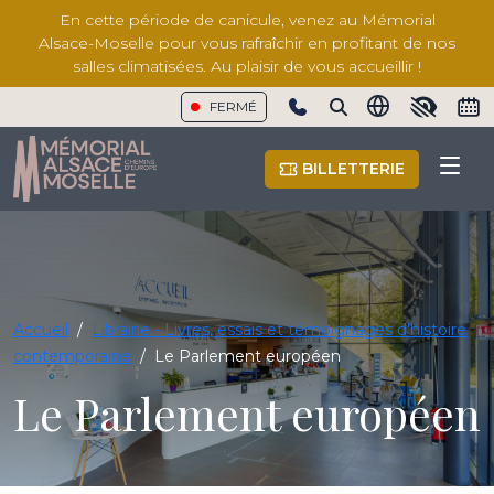
En cette période de canicule, venez au Mémorial
Alsace-Moselle pour vous rafraîchir en profitant de nos
salles climatisées. Au plaisir de vous accueillir !
FERMÉ
Show phone number
BILLETTERIE
Accueil
/
Librairie - Livres, essais et témoignages d'histoire
contemporaine
/
Le Parlement européen
Le Parlement européen