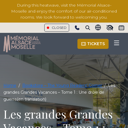
During this heatwave, visit the Mémorial Alsace-
Moselle and enjoy the comfort of our air-conditioned
rooms. We look forward to welcoming you.
CLOSED
Show phone number
TICKETS
Home
/
Bookstore – The Young Readers' Corner
/
Les
grandes Grandes Vacances – Tome 1 : Une drôle de
guerre(en translation)
Les grandes Grandes
Vacances – Tome 1 :