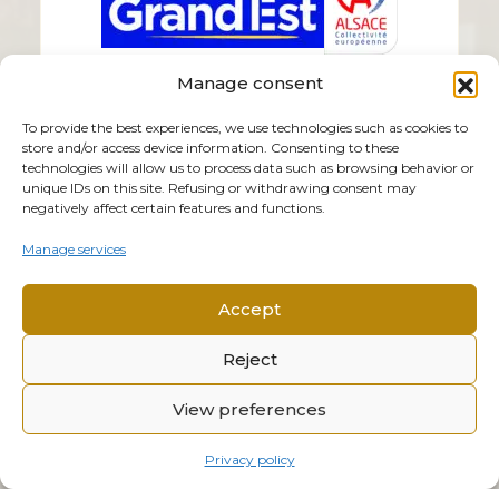
Manage consent
To provide the best experiences, we use technologies such as cookies to
store and/or access device information. Consenting to these
technologies will allow us to process data such as browsing behavior or
unique IDs on this site. Refusing or withdrawing consent may
negatively affect certain features and functions.
Manage services
Accept
Reject
View preferences
© 2026 Mémorial Alsace-Moselle. All rights reserved.
Privacy policy
Privacy policy
Legal notice
Cookies