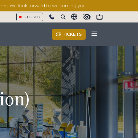
rooms. We look forward to welcoming you.
CLOSED
Show phone number
TICKETS
ion)