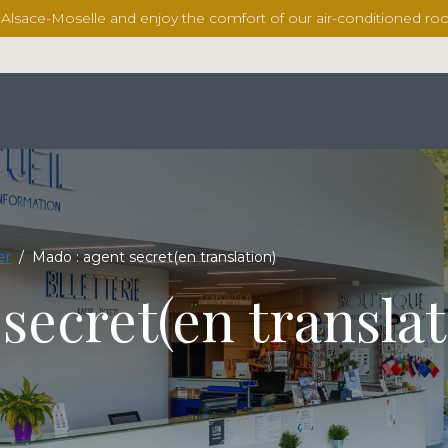
l Alsace-Moselle and enjoy the comfort of our air-conditioned 
er
/
Mado : agent secret(en translation)
secret(en translat