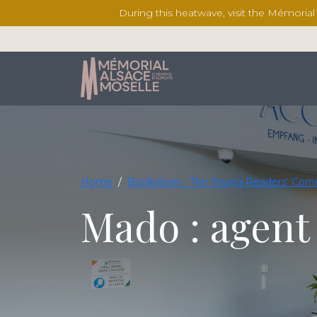
During this heatwave, visit the Mémoria
Home
/
Bookstore – The Young Readers' Corn
Mado : agent 