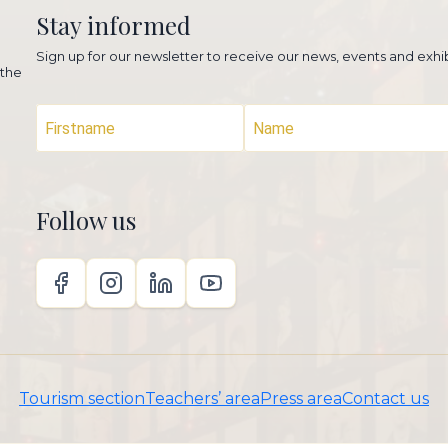
Stay informed
Sign up for our newsletter to receive our news, events and exhib
 the
Follow us
Tourism section
Teachers’ area
Press area
Contact us