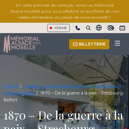
En cette période de canicule, venez au Mémorial
Alsace-Moselle pour vous rafraîchir en profitant de nos
salles climatisées. Au plaisir de vous accueillir !
FERMÉ
Show phone number
BILLETTERIE
Accueil
/
Librairie - Livres, essais et témoignages d'histoire
contemporaine
/
1870 – De la guerre à la paix – Strasbourg-
Belfort
1870 – De la guerre à la
paix – Strasbourg-