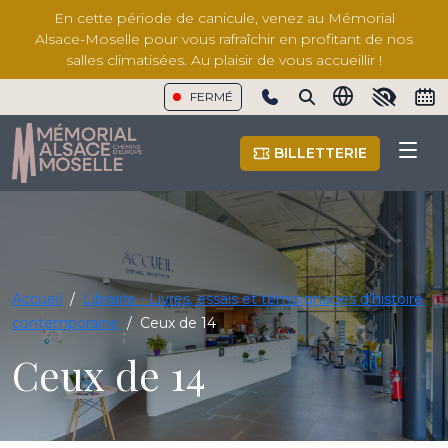
En cette période de canicule, venez au Mémorial
Alsace-Moselle pour vous rafraîchir en profitant de nos
salles climatisées. Au plaisir de vous accueillir !
FERMÉ
Show phone number
BILLETTERIE
Accueil
/
Librairie - Livres, essais et témoignages d'histoire
contemporaine
/
Ceux de 14
Ceux de 14