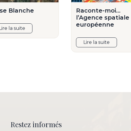
se Blanche
Raconte-moi…
l’Agence spatiale
européenne
Lire la suite
Lire la suite
Restez informés