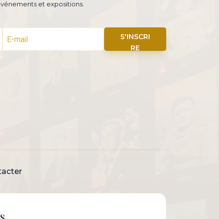
 événements et expositions.
S'INSCRI
RE
acter
s