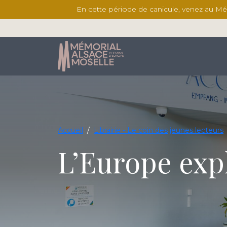
En cette période de canicule, venez au Mémor
Accueil
/
Librairie - Le coin des jeunes lecteurs
L’Europe exp