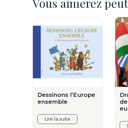
Vous aimerez peut
Dessinons l’Europe
Dr
ensemble
de
eu
Lire la suite