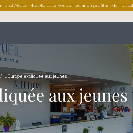
ial Alsace-Moselle pour vous rafraîchir en profitant de nos salles
/
L’Europe expliquée aux jeunes
liquée aux jeunes