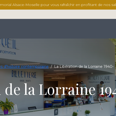
ial Alsace-Moselle pour vous rafraîchir en profitant de nos salles
ges d'histoire contemporaine
/
La Libération de la Lorraine 1940-
 de la Lorraine 19