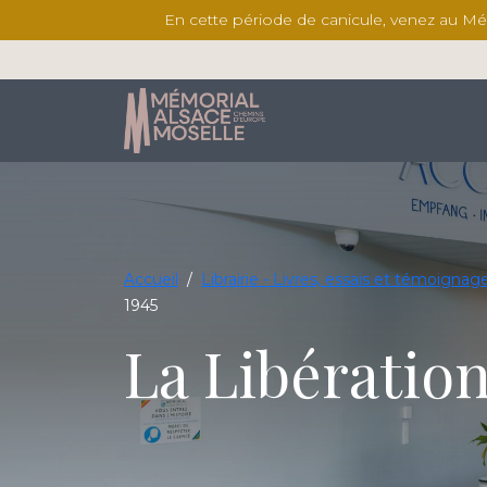
En cette période de canicule, venez au Mémor
Accueil
/
Librairie - Livres, essais et témoigna
1945
La Libération