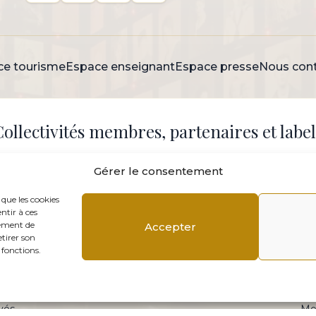
ce tourisme
Espace enseignant
Espace presse
Nous cont
Collectivités membres, partenaires et label
Gérer le consentement
 que les cookies
ntir à ces
tement de
Accepter
etirer son
 fonctions.
vés.
Me