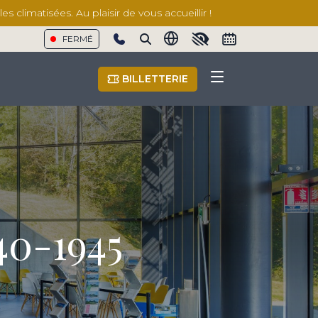
 climatisées. Au plaisir de vous accueillir !
FERMÉ
Show phone number
BILLETTERIE
40-1945